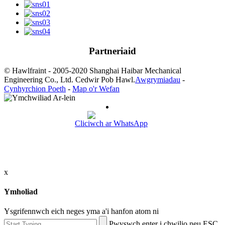
Partneriaid
© Hawlfraint - 2005-2020 Shanghai Haibar Mechanical
Engineering Co., Ltd. Cedwir Pob Hawl.
Awgrymiadau
-
Cynhyrchion Poeth
-
Map o'r Wefan
Cliciwch ar WhatsApp
x
Ymholiad
Ysgrifennwch eich neges yma a'i hanfon atom ni
Pwyswch enter i chwilio neu ESC