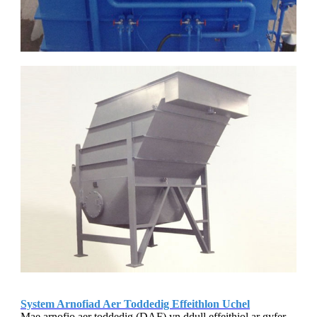
System Arnofiad Aer Toddedig Effeithlon Uchel
Mae arnofio aer toddedig (DAF) yn ddull effeithiol ar gyfer