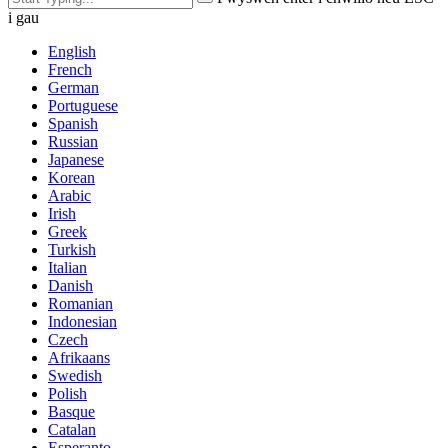
i gau
English
French
German
Portuguese
Spanish
Russian
Japanese
Korean
Arabic
Irish
Greek
Turkish
Italian
Danish
Romanian
Indonesian
Czech
Afrikaans
Swedish
Polish
Basque
Catalan
Esperanto