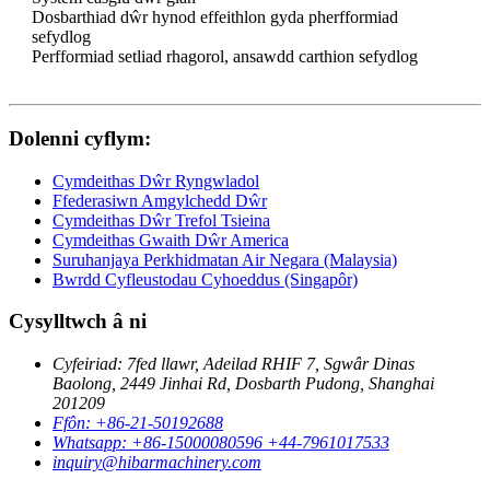
Dosbarthiad dŵr hynod effeithlon gyda pherfformiad
sefydlog
Perfformiad setliad rhagorol, ansawdd carthion sefydlog
Dolenni cyflym:
Cymdeithas Dŵr Ryngwladol
Ffederasiwn Amgylchedd Dŵr
Cymdeithas Dŵr Trefol Tsieina
Cymdeithas Gwaith Dŵr America
Suruhanjaya Perkhidmatan Air Negara (Malaysia)
Bwrdd Cyfleustodau Cyhoeddus (Singapôr)
Cysylltwch â ni
Cyfeiriad: 7fed llawr, Adeilad RHIF 7, Sgwâr Dinas
Baolong, 2449 Jinhai Rd, Dosbarth Pudong, Shanghai
201209
Ffôn: +86-21-50192688
Whatsapp: +86-15000080596 +44-7961017533
inquiry@hibarmachinery.com