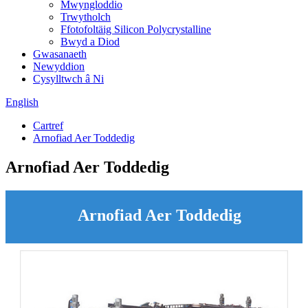
Mwyngloddio
Trwytholch
Ffotofoltäig Silicon Polycrystalline
Bwyd a Diod
Gwasanaeth
Newyddion
Cysylltwch â Ni
English
Cartref
Arnofiad Aer Toddedig
Arnofiad Aer Toddedig
Arnofiad Aer Toddedig