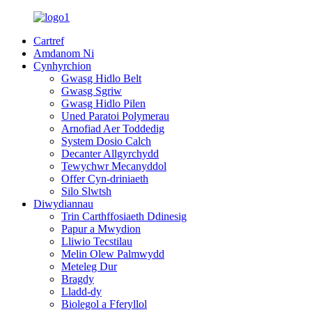
Cartref
Amdanom Ni
Cynhyrchion
Gwasg Hidlo Belt
Gwasg Sgriw
Gwasg Hidlo Pilen
Uned Paratoi Polymerau
Arnofiad Aer Toddedig
System Dosio Calch
Decanter Allgyrchydd
Tewychwr Mecanyddol
Offer Cyn-driniaeth
Silo Slwtsh
Diwydiannau
Trin Carthffosiaeth Ddinesig
Papur a Mwydion
Lliwio Tecstilau
Melin Olew Palmwydd
Meteleg Dur
Bragdy
Lladd-dy
Biolegol a Fferyllol