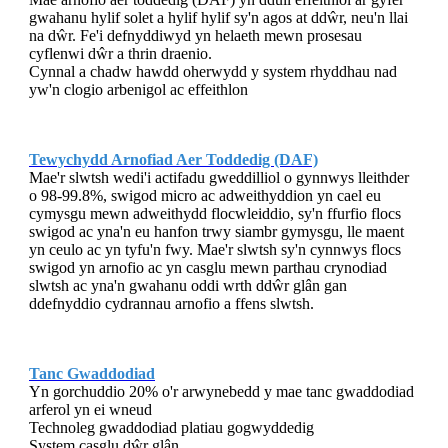
gwahanu hylif solet a hylif hylif sy'n agos at ddŵr, neu'n llai
na dŵr. Fe'i defnyddiwyd yn helaeth mewn prosesau
cyflenwi dŵr a thrin draenio.
Cynnal a chadw hawdd oherwydd y system rhyddhau nad
yw'n clogio arbenigol ac effeithlon
Tewychydd Arnofiad Aer Toddedig (DAF)
Mae'r slwtsh wedi'i actifadu gweddilliol o gynnwys lleithder
o 98-99.8%, swigod micro ac adweithyddion yn cael eu
cymysgu mewn adweithydd flocwleiddio, sy'n ffurfio flocs
swigod ac yna'n eu hanfon trwy siambr gymysgu, lle maent
yn ceulo ac yn tyfu'n fwy. Mae'r slwtsh sy'n cynnwys flocs
swigod yn arnofio ac yn casglu mewn parthau crynodiad
slwtsh ac yna'n gwahanu oddi wrth ddŵr glân gan
ddefnyddio cydrannau arnofio a ffens slwtsh.
Tanc Gwaddodiad
Yn gorchuddio 20% o'r arwynebedd y mae tanc gwaddodiad
arferol yn ei wneud
Technoleg gwaddodiad platiau gogwyddedig
System casglu dŵr glân