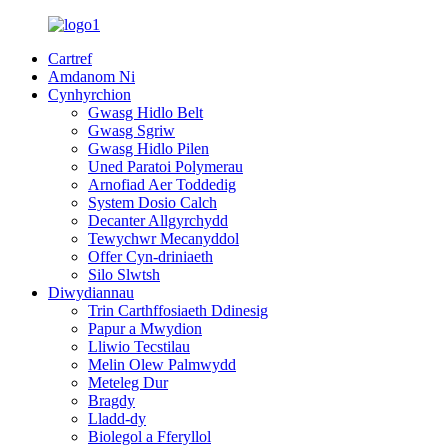
Cartref
Amdanom Ni
Cynhyrchion
Gwasg Hidlo Belt
Gwasg Sgriw
Gwasg Hidlo Pilen
Uned Paratoi Polymerau
Arnofiad Aer Toddedig
System Dosio Calch
Decanter Allgyrchydd
Tewychwr Mecanyddol
Offer Cyn-driniaeth
Silo Slwtsh
Diwydiannau
Trin Carthffosiaeth Ddinesig
Papur a Mwydion
Lliwio Tecstilau
Melin Olew Palmwydd
Meteleg Dur
Bragdy
Lladd-dy
Biolegol a Fferyllol