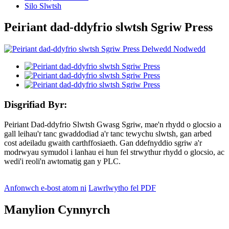
Silo Slwtsh
Peiriant dad-ddyfrio slwtsh Sgriw Press
Disgrifiad Byr:
Peiriant Dad-ddyfrio Slwtsh Gwasg Sgriw, mae'n rhydd o glocsio a
gall leihau'r tanc gwaddodiad a'r tanc tewychu slwtsh, gan arbed
cost adeiladu gwaith carthffosiaeth. Gan ddefnyddio sgriw a'r
modrwyau symudol i lanhau ei hun fel strwythur rhydd o glocsio, ac
wedi'i reoli'n awtomatig gan y PLC.
Anfonwch e-bost atom ni
Lawrlwytho fel PDF
Manylion Cynnyrch