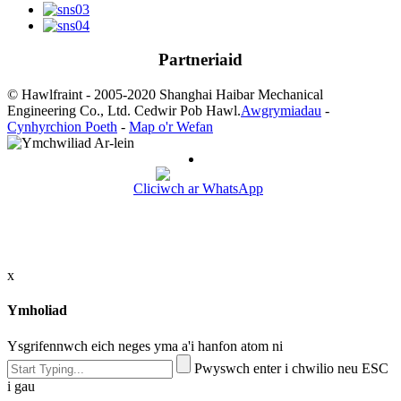
Partneriaid
© Hawlfraint - 2005-2020 Shanghai Haibar Mechanical
Engineering Co., Ltd. Cedwir Pob Hawl.
Awgrymiadau
-
Cynhyrchion Poeth
-
Map o'r Wefan
Cliciwch ar WhatsApp
x
Ymholiad
Ysgrifennwch eich neges yma a'i hanfon atom ni
Pwyswch enter i chwilio neu ESC
i gau