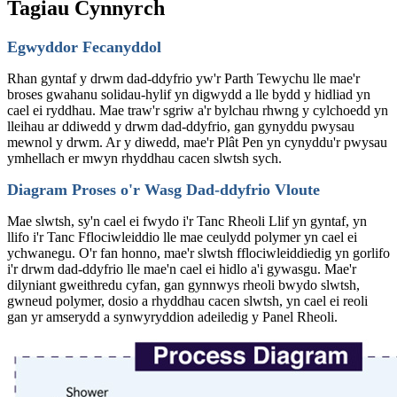
Tagiau Cynnyrch
Egwyddor Fecanyddol
Rhan gyntaf y drwm dad-ddyfrio yw'r Parth Tewychu lle mae'r
broses gwahanu solidau-hylif yn digwydd a lle bydd y hidliad yn
cael ei ryddhau. Mae traw'r sgriw a'r bylchau rhwng y cylchoedd yn
lleihau ar ddiwedd y drwm dad-ddyfrio, gan gynyddu pwysau
mewnol y drwm. Ar y diwedd, mae'r Plât Pen yn cynyddu'r pwysau
ymhellach er mwyn rhyddhau cacen slwtsh sych.
Diagram Proses o'r Wasg Dad-ddyfrio Vloute
Mae slwtsh, sy'n cael ei fwydo i'r Tanc Rheoli Llif yn gyntaf, yn
llifo i'r Tanc Fflociwleiddio lle mae ceulydd polymer yn cael ei
ychwanegu. O'r fan honno, mae'r slwtsh fflociwleiddiedig yn gorlifo
i'r drwm dad-ddyfrio lle mae'n cael ei hidlo a'i gywasgu. Mae'r
dilyniant gweithredu cyfan, gan gynnwys rheoli bwydo slwtsh,
gwneud polymer, dosio a rhyddhau cacen slwtsh, yn cael ei reoli
gan yr amserydd a synwyryddion adeiledig y Panel Rheoli.