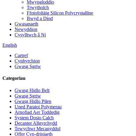
Mwyngloddio
Trwytholch
Ffotofoltäig Silicon Polycrystalline
Bwyd a Diod
Gwasanaeth
Newyddion
Cysylltwch â Ni
English
Cartref
Cynhyrchion
Gwasg Sgriw
Categorïau
Gwasg Hidlo Belt
Gwasg Sgriw
Gwasg Hidlo Pilen
Uned Paratoi Polymerau
Arnofiad Aer Toddedig
System Dosio Calch
Decanter Allgyrchydd
Tewychwr Mecanyddol
Offer Cyn-driniaeth