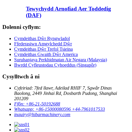
Tewychydd Arnofiad Aer Toddedig
(DAF)
Dolenni cyflym:
Cymdeithas Dŵr Ryngwladol
Ffederasiwn Amgylchedd Dŵr
Cymdeithas Dŵr Trefol Tsieina
Cymdeithas Gwaith Dŵr America
Suruhanjaya Perkhidmatan Air Negara (Malaysia)
Bwrdd Cyfleustodau Cyhoeddus (Singapôr)
Cysylltwch â ni
Cyfeiriad: 7fed llawr, Adeilad RHIF 7, Sgwâr Dinas
Baolong, 2449 Jinhai Rd, Dosbarth Pudong, Shanghai
201209
Ffôn: +86-21-50192688
Whatsapp: +86-15000080596 +44-7961017533
inquiry@hibarmachinery.com