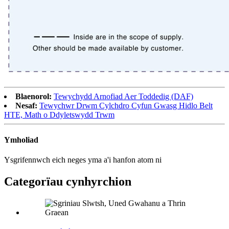
Blaenorol:
Tewychydd Arnofiad Aer Toddedig (DAF)
Nesaf:
Tewychwr Drwm Cylchdro Cyfun Gwasg Hidlo Belt
HTE, Math o Ddyletswydd Trwm
Ymholiad
Ysgrifennwch eich neges yma a'i hanfon atom ni
Categorïau cynhyrchion