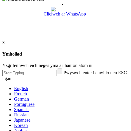
Cliciwch ar WhatsApp
x
Ymholiad
Ysgrifennwch eich neges yma a'i hanfon atom ni
Pwyswch enter i chwilio neu ESC
i gau
English
French
German
Portuguese
Spanish
Russian
Japanese
Korean
Arabic