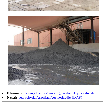
Blaenorol:
Gwasg Hidlo Pilen ar gyfer dad-ddyfrio slwtsh
Nesaf:
Tewychydd Arnofiad Aer Toddedig (DAF)