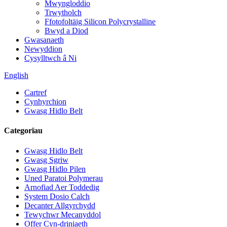
Mwyngloddio
Trwytholch
Ffotofoltäig Silicon Polycrystalline
Bwyd a Diod
Gwasanaeth
Newyddion
Cysylltwch â Ni
English
Cartref
Cynhyrchion
Gwasg Hidlo Belt
Categorïau
Gwasg Hidlo Belt
Gwasg Sgriw
Gwasg Hidlo Pilen
Uned Paratoi Polymerau
Arnofiad Aer Toddedig
System Dosio Calch
Decanter Allgyrchydd
Tewychwr Mecanyddol
Offer Cyn-driniaeth