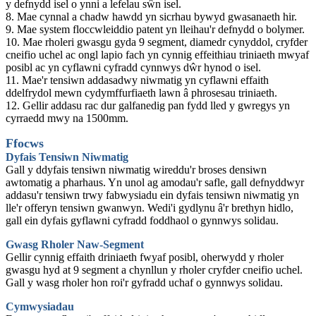
y defnydd isel o ynni a lefelau sŵn isel.
8. Mae cynnal a chadw hawdd yn sicrhau bywyd gwasanaeth hir.
9. Mae system floccwleiddio patent yn lleihau'r defnydd o bolymer.
10. Mae rholeri gwasgu gyda 9 segment, diamedr cynyddol, cryfder
cneifio uchel ac ongl lapio fach yn cynnig effeithiau triniaeth mwyaf
posibl ac yn cyflawni cyfradd cynnwys dŵr hynod o isel.
11. Mae'r tensiwn addasadwy niwmatig yn cyflawni effaith
ddelfrydol mewn cydymffurfiaeth lawn â phrosesau triniaeth.
12. Gellir addasu rac dur galfanedig pan fydd lled y gwregys yn
cyrraedd mwy na 1500mm.
Ffocws
Dyfais Tensiwn Niwmatig
Gall y ddyfais tensiwn niwmatig wireddu'r broses densiwn
awtomatig a pharhaus. Yn unol ag amodau'r safle, gall defnyddwyr
addasu'r tensiwn trwy fabwysiadu ein dyfais tensiwn niwmatig yn
lle'r offeryn tensiwn gwanwyn. Wedi'i gydlynu â'r brethyn hidlo,
gall ein dyfais gyflawni cyfradd foddhaol o gynnwys solidau.
Gwasg Rholer Naw-Segment
Gellir cynnig effaith driniaeth fwyaf posibl, oherwydd y rholer
gwasgu hyd at 9 segment a chynllun y rholer cryfder cneifio uchel.
Gall y wasg rholer hon roi'r gyfradd uchaf o gynnwys solidau.
Cymwysiadau