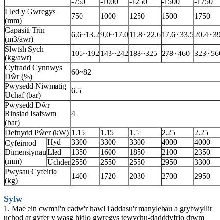
-750
-1000
-1250
-1500
-1750
Lled y Gwregys
750
1000
1250
1500
1750
(mm)
Capasiti Trin
6.6~13.2
9.0~17.0
11.8~22.6
17.6~33.5
20.4~3
(m3/awr)
Slwtsh Sych
105~192
143~242
188~325
278~460
323~56
(kg/awr)
Cyfradd Cynnwys
60~82
Dŵr (%)
Pwysedd Niwmatig
6.5
Uchaf (bar)
Pwysedd Dŵr
Rinsiad Isafswm
4
(bar)
Defnydd Pŵer (kW)
1.15
1.15
1.5
2.25
2.25
Hyd
3300
3300
3300
4000
4000
Cyfeirnod
Dimensiynau
Lled
1350
1600
1850
2100
2350
(mm)
Uchder
2550
2550
2550
2950
3300
Pwysau Cyfeirio
1400
1720
2080
2700
2950
(kg)
Sylw
1. Mae ein cwmni'n cadw'r hawl i addasu'r manylebau a grybwyllir
uchod ar gyfer y wasg hidlo gwregys tewychu-dadddyfrio drwm