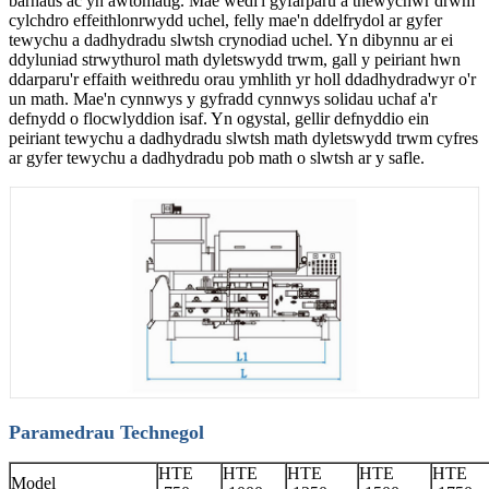
barhaus ac yn awtomatig. Mae wedi'i gyfarparu â thewychwr drwm
cylchdro effeithlonrwydd uchel, felly mae'n ddelfrydol ar gyfer
tewychu a dadhydradu slwtsh crynodiad uchel. Yn dibynnu ar ei
ddyluniad strwythurol math dyletswydd trwm, gall y peiriant hwn
ddarparu'r effaith weithredu orau ymhlith yr holl ddadhydradwyr o'r
un math. Mae'n cynnwys y gyfradd cynnwys solidau uchaf a'r
defnydd o flocwlyddion isaf. Yn ogystal, gellir defnyddio ein
peiriant tewychu a dadhydradu slwtsh math dyletswydd trwm cyfres
ar gyfer tewychu a dadhydradu pob math o slwtsh ar y safle.
Paramedrau Technegol
HTE
HTE
HTE
HTE
HTE
Model