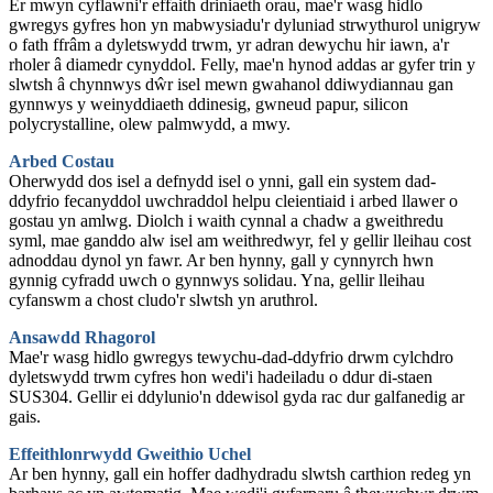
Er mwyn cyflawni'r effaith driniaeth orau, mae'r wasg hidlo
gwregys gyfres hon yn mabwysiadu'r dyluniad strwythurol unigryw
o fath ffrâm a dyletswydd trwm, yr adran dewychu hir iawn, a'r
rholer â diamedr cynyddol. Felly, mae'n hynod addas ar gyfer trin y
slwtsh â chynnwys dŵr isel mewn gwahanol ddiwydiannau gan
gynnwys y weinyddiaeth ddinesig, gwneud papur, silicon
polycrystalline, olew palmwydd, a mwy.
Arbed Costau
Oherwydd dos isel a defnydd isel o ynni, gall ein system dad-
ddyfrio fecanyddol uwchraddol helpu cleientiaid i arbed llawer o
gostau yn amlwg. Diolch i waith cynnal a chadw a gweithredu
syml, mae ganddo alw isel am weithredwyr, fel y gellir lleihau cost
adnoddau dynol yn fawr. Ar ben hynny, gall y cynnyrch hwn
gynnig cyfradd uwch o gynnwys solidau. Yna, gellir lleihau
cyfanswm a chost cludo'r slwtsh yn aruthrol.
Ansawdd Rhagorol
Mae'r wasg hidlo gwregys tewychu-dad-ddyfrio drwm cylchdro
dyletswydd trwm cyfres hon wedi'i hadeiladu o ddur di-staen
SUS304. Gellir ei ddylunio'n ddewisol gyda rac dur galfanedig ar
gais.
Effeithlonrwydd Gweithio Uchel
Ar ben hynny, gall ein hoffer dadhydradu slwtsh carthion redeg yn