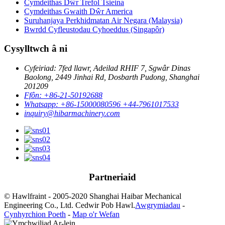
Cymdeithas Dŵr Trefol Tsieina
Cymdeithas Gwaith Dŵr America
Suruhanjaya Perkhidmatan Air Negara (Malaysia)
Bwrdd Cyfleustodau Cyhoeddus (Singapôr)
Cysylltwch â ni
Cyfeiriad: 7fed llawr, Adeilad RHIF 7, Sgwâr Dinas
Baolong, 2449 Jinhai Rd, Dosbarth Pudong, Shanghai
201209
Ffôn: +86-21-50192688
Whatsapp: +86-15000080596 +44-7961017533
inquiry@hibarmachinery.com
Partneriaid
© Hawlfraint - 2005-2020 Shanghai Haibar Mechanical
Engineering Co., Ltd. Cedwir Pob Hawl.
Awgrymiadau
-
Cynhyrchion Poeth
-
Map o'r Wefan