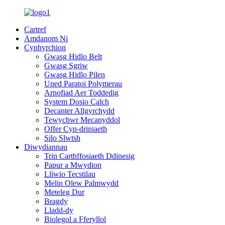
Cartref
Amdanom Ni
Cynhyrchion
Gwasg Hidlo Belt
Gwasg Sgriw
Gwasg Hidlo Pilen
Uned Paratoi Polymerau
Arnofiad Aer Toddedig
System Dosio Calch
Decanter Allgyrchydd
Tewychwr Mecanyddol
Offer Cyn-driniaeth
Silo Slwtsh
Diwydiannau
Trin Carthffosiaeth Ddinesig
Papur a Mwydion
Lliwio Tecstilau
Melin Olew Palmwydd
Meteleg Dur
Bragdy
Lladd-dy
Biolegol a Fferyllol