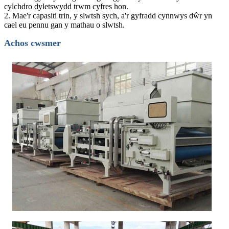
cylchdro dyletswydd trwm cyfres hon.
2. Mae'r capasiti trin, y slwtsh sych, a'r gyfradd cynnwys dŵr yn
cael eu pennu gan y mathau o slwtsh.
Achos cwsmer