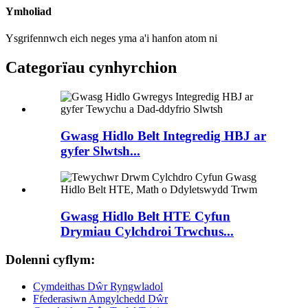
Ymholiad
Ysgrifennwch eich neges yma a'i hanfon atom ni
Categorïau cynhyrchion
Gwasg Hidlo Belt Integredig HBJ ar
gyfer Slwtsh...
Gwasg Hidlo Belt HTE Cyfun
Drymiau Cylchdroi Trwchus...
Dolenni cyflym:
Cymdeithas Dŵr Ryngwladol
Ffederasiwn Amgylchedd Dŵr