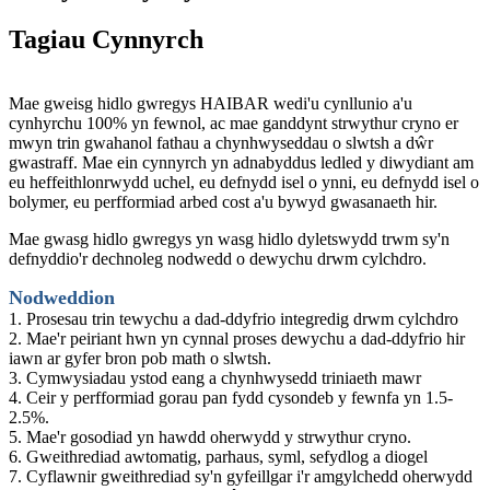
Tagiau Cynnyrch
Mae gweisg hidlo gwregys HAIBAR wedi'u cynllunio a'u
cynhyrchu 100% yn fewnol, ac mae ganddynt strwythur cryno er
mwyn trin gwahanol fathau a chynhwyseddau o slwtsh a dŵr
gwastraff. Mae ein cynnyrch yn adnabyddus ledled y diwydiant am
eu heffeithlonrwydd uchel, eu defnydd isel o ynni, eu defnydd isel o
bolymer, eu perfformiad arbed cost a'u bywyd gwasanaeth hir.
Mae gwasg hidlo gwregys yn wasg hidlo dyletswydd trwm sy'n
defnyddio'r dechnoleg nodwedd o dewychu drwm cylchdro.
Nodweddion
1. Prosesau trin tewychu a dad-ddyfrio integredig drwm cylchdro
2. Mae'r peiriant hwn yn cynnal proses dewychu a dad-ddyfrio hir
iawn ar gyfer bron pob math o slwtsh.
3. Cymwysiadau ystod eang a chynhwysedd triniaeth mawr
4. Ceir y perfformiad gorau pan fydd cysondeb y fewnfa yn 1.5-
2.5%.
5. Mae'r gosodiad yn hawdd oherwydd y strwythur cryno.
6. Gweithrediad awtomatig, parhaus, syml, sefydlog a diogel
7. Cyflawnir gweithrediad sy'n gyfeillgar i'r amgylchedd oherwydd