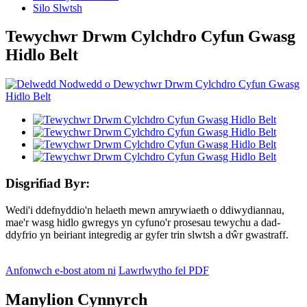
Silo Slwtsh
Tewychwr Drwm Cylchdro Cyfun Gwasg
Hidlo Belt
Disgrifiad Byr:
Wedi'i ddefnyddio'n helaeth mewn amrywiaeth o ddiwydiannau,
mae'r wasg hidlo gwregys yn cyfuno'r prosesau tewychu a dad-
ddyfrio yn beiriant integredig ar gyfer trin slwtsh a dŵr gwastraff.
Anfonwch e-bost atom ni
Lawrlwytho fel PDF
Manylion Cynnyrch